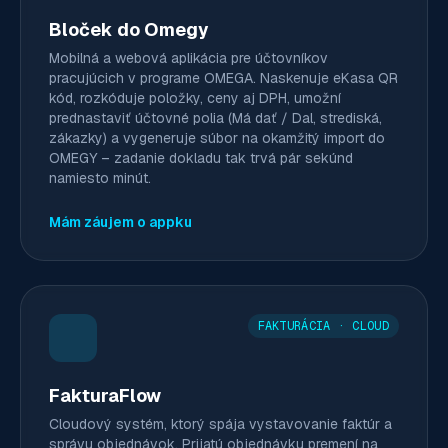
Bloček do Omegy
Mobilná a webová aplikácia pre účtovníkov
pracujúcich v programe OMEGA. Naskenuje eKasa QR
kód, rozkóduje položky, ceny aj DPH, umožní
prednastaviť účtovné polia (Má dať / Dal, strediská,
zákazky) a vygeneruje súbor na okamžitý import do
OMEGY – zadanie dokladu tak trvá pár sekúnd
namiesto minút.
Mám záujem o appku
FAKTURÁCIA · CLOUD
FakturaFlow
Cloudový systém, ktorý spája vystavovanie faktúr a
správu objednávok. Prijatú objednávku premení na