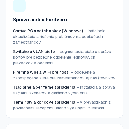
Správa sietí a hardvéru
Správa PC a notebookov (Windows)
– inštalácia,
aktualizácie a riešenie problémov na počítačoch
zamestnancov.
Switche a VLAN siete
– segmentácia siete a správa
portov pre bezpečné oddelenie jednotlivých
prevádzok a oddelení.
Firemná WiFi a WiFi pre hostí
– oddelené a
zabezpečené siete pre zamestnancov aj návštevníkov.
Tlačiarne a periférne zariadenia
– inštalácia a správa
tlačiarní, skenerov a ďalšieho vybavenia.
Terminály a koncové zariadenia
– v prevádzkach s
pokladňami, recepciou alebo výdajnými miestami.