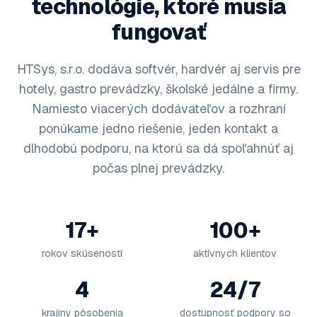
technológie, ktoré musia
fungovať
HTSys, s.r.o. dodáva softvér, hardvér aj servis pre
hotely, gastro prevádzky, školské jedálne a firmy.
Namiesto viacerých dodávateľov a rozhraní
ponúkame jedno riešenie, jeden kontakt a
dlhodobú podporu, na ktorú sa dá spoľahnúť aj
počas plnej prevádzky.
17+
100+
rokov skúseností
aktívnych klientov
4
24/7
krajiny pôsobenia
dostupnosť podpory so