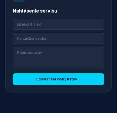
Nahlásenie servisu
Licenčné číslo
Kontaktná osoba
Popis poruchy
Odoslať servisný lístok